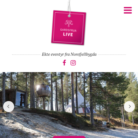
Ekte eventyr fra Norefjellbygda