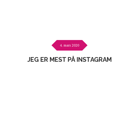
4. mars 2020
JEG ER MEST PÅ INSTAGRAM
Følg meg der!
Jeg er absolutt mest på
INSTAGRAM
, både nesten
daglige bilder og ofte mye behind the scenes på storyes.
Sååå, hvis du liker å følge livet her på Nedre Skinnes
Gård med sine variere dager, så følg meg der!