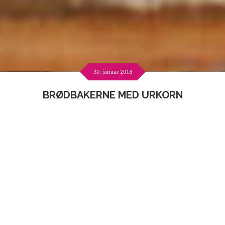
30. januar 2018
BRØDBAKERNE MED URKORN
Urkorn på farmen!
Jeg tror jeg nevnte at vi er medlemmer av Norsk
Spesialkorn som produserer de gamle urkorn sortene?
Vi må jo lære oss å bake med de gamle sortene, de har
andre egenskaper enn den morderne hveten
foreksempel. Jeg har et helt nyyydelig grytebrød jeg